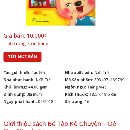
Giá bán:
10.000₫
Tình trạng:
Còn hàng
TỚI NƠI BÁN
Tác giả:
Nhiều Tác Giả
Nhà xuất bản:
Nxb Trẻ
Nhà phát hành:
NXB Trẻ
Mã Sản phẩm:
8934974139799
Khối lượng:
44.00 gam
Ngôn ngữ:
Tiếng Việt
Định dạng:
Bìa mềm
Kích thước:
18.5 x 18.5 cm
Ngày phát hành:
09/2018
Số trang:
16
Giới thiệu sách Bé Tập Kể Chuyện – Dê