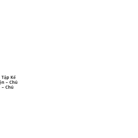
 Tập Kể
ện – Chú
 – Chú