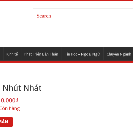
Kinh tế
Phát Triển Bản Thân
Tin Học – Ngoại Ngữ
Chuyên Ngành
ỏ Nhút Nhát
0.000₫
Còn hàng
 BÁN