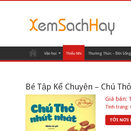
Văn học
Thiếu Nhi
Thường Thức – Đời Sống
Bé Tập Kể Chuyện – Chú Th
Giá bán:
1
Tình trạng:
TỚI NƠI