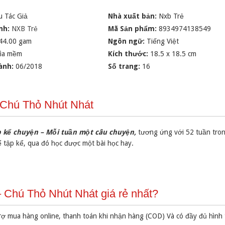
u Tác Giả
Nhà xuất bản:
Nxb Trẻ
nh:
NXB Trẻ
Mã Sản phẩm:
8934974138549
44.00 gam
Ngôn ngữ:
Tiếng Việt
ìa mềm
Kích thước:
18.5 x 18.5 cm
ành:
06/2018
Số trang:
16
 Chú Thỏ Nhút Nhát
p kể chuyện – Mỗi tuần một câu chuyện,
tương ứng với 52 tuần tro
 tập kể, qua đó học được một bài học hay.
Chú Thỏ Nhút Nhát giá rẻ nhất?
rợ mua hàng online, thanh toán khi nhận hàng (COD) Và có đầy đủ hình