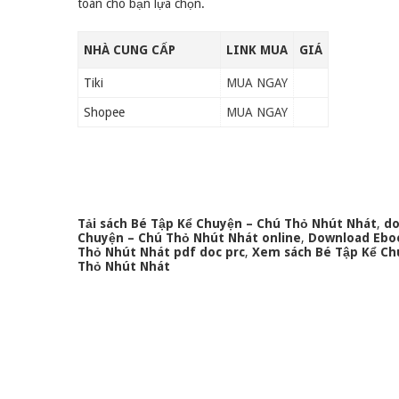
toán cho bạn lựa chọn.
NHÀ CUNG CẤP
LINK MUA
GIÁ
Tiki
MUA NGAY
Shopee
MUA NGAY
Tải sách Bé Tập Kể Chuyện – Chú Thỏ Nhút Nhát
,
do
Chuyện – Chú Thỏ Nhút Nhát online
,
Download Eboo
Thỏ Nhút Nhát pdf doc prc
,
Xem sách Bé Tập Kể Ch
Thỏ Nhút Nhát