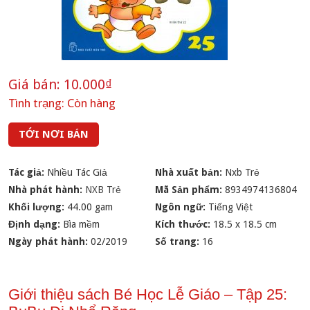
Giá bán:
10.000₫
Tình trạng:
Còn hàng
TỚI NƠI BÁN
Tác giả:
Nhiều Tác Giả
Nhà xuất bản:
Nxb Trẻ
Nhà phát hành:
NXB Trẻ
Mã Sản phẩm:
8934974136804
Khối lượng:
44.00 gam
Ngôn ngữ:
Tiếng Việt
Định dạng:
Bìa mềm
Kích thước:
18.5 x 18.5 cm
Ngày phát hành:
02/2019
Số trang:
16
Giới thiệu sách Bé Học Lễ Giáo – Tập 25: