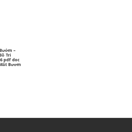
 Bướm –
ồ Tri
6 pdf doc
c Mắt Bươm