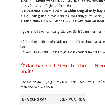
1.
Chim muông vỗ cánh, côn trùng thay áo, Vương 
thực vật trong thế giới thiên nhiên.
2.
Nước mắt bươm bướm
và
Chim Ưng đi máy bay
b
3.
Gấu con gánh nước
là những mẩu chuyện về số học, g
4.
Bình thuỷ tinh rơi không vỡ
và
Điểm tâm ăn hoài
Ngoài ra, bộ sách còn cung cấp
các đề trắc nghiệm trí 
Có thể thấy, mỗi quyển sách như một bồ tri thức mà các 
học.
Do vậy, xin giới thiệu cùng bạn đọc bộ sách
9 bồ tri thứ
Ở đâu bán sách 9 Bồ Tri Thức – Nư
nhất?
Các sản phẩm được giới thiệu bởi Xem Sách Hay đều hỗ t
toán cho bạn lựa chọn.
NHÀ CUNG CẤP
LINK MUA
GIÁ