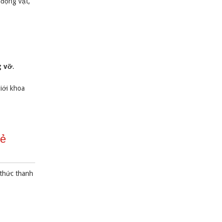
 động vật,
g vỡ
.
iới khoa
rẻ
 thức thanh