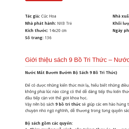
Tác giả:
Cúc Hoa
Nhà xuấ
Nhà phát hành:
NXB Trẻ
Khối lư
Kích thước:
14x20 cm
Ngày ph
Số trang:
136
Giới thiệu sách 9 Bồ Tri Thức – Nư
Nước Mắt Bươm Bướm Bộ Sách 9 Bồ Tri Thức)
Để có được những kiến thức mới lạ, hiểu biết những điều
không phải lúc nào cũng có thể dễ dàng tiếp thu kiến thức
đầu tiếp cận với thế giới khoa học.
Vậy nên bộ sách
9 bồ tri thức
sẽ giúp các em hào hứng t
chuyện nhỏ ngộ nghĩnh, dễ thương trong từng quyển sác
Bộ sách gồm các quyển
: