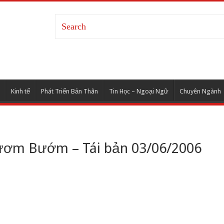
Kinh tế
Phát Triển Bản Thân
Tin Học – Ngoại Ngữ
Chuyên Ngành
Bươm Bướm – Tái bản 03/06/2006