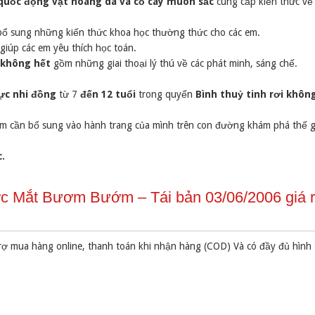
quốc động vật hoang dã và cỏ cây muôn sắc
cung cấp kiến thức về
ổ sung những kiến thức khoa học thường thức cho các em.
iúp các em yêu thích học toán.
 không hết
gồm những giai thoại lý thú về các phát minh, sáng chế.
lực nhi đồng
từ 7
đến 12 tuổi
trong quyển
Bình thuỷ tinh rơi khôn
em cần bổ sung vào hành trang của mình trên con đường khám phá thế g
c.
ớc Mắt Bươm Bướm – Tái bản 03/06/2006 giá 
rợ mua hàng online, thanh toán khi nhận hàng (COD) Và có đầy đủ hình