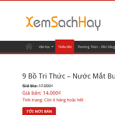
Văn học
Thiếu Nhi
Thường Thức – Đời Sống
9 Bồ Tri Thức – Nước Mắt 
Giá bìa:
17.000₫
Giá bán:
14.000₫
Tình trạng:
Còn ít hàng hoặc hết
TỚI NƠI BÁN