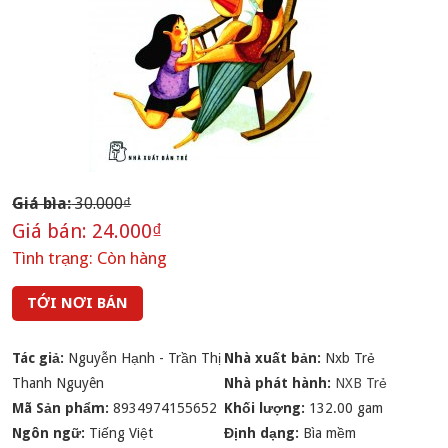
Giá bìa:
30.000₫
Giá bán:
24.000₫
Tình trạng:
Còn hàng
TỚI NƠI BÁN
Tác giả:
Nguyễn Hạnh - Trần Thị
Nhà xuất bản:
Nxb Trẻ
Thanh Nguyên
Nhà phát hành:
NXB Trẻ
Mã Sản phẩm:
8934974155652
Khối lượng:
132.00 gam
Ngôn ngữ:
Tiếng Việt
Định dạng:
Bìa mềm