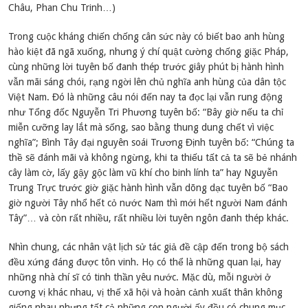
Châu, Phan Chu Trinh…)
Trong cuộc kháng chiến chống cân sức này có biết bao anh hùng
hào kiệt đã ngã xuống, nhưng ý chí quật cường chống giặc Pháp,
cùng những lời tuyên bố đanh thép trước giây phút bị hành hình
vẫn mãi sáng chói, rạng ngời lên chủ nghĩa anh hùng của dân tộc
Việt Nam. Đó là những câu nói đến nay ta đọc lại vẫn rung động
như Tổng đốc Nguyễn Tri Phương tuyên bố: “Bây giờ nếu ta chỉ
miễn cưỡng lay lắt mà sống, sao bằng thung dung chết vì việc
nghĩa”; Bình Tây đại nguyên soái Trương Định tuyên bố: “Chúng ta
thề sẽ đánh mãi và không ngừng, khi ta thiếu tất cả ta sẽ bẻ nhánh
cây làm cờ, lấy gậy gộc làm vũ khí cho binh lính ta” hay Nguyễn
Trung Trực trước giờ giặc hành hình vẫn dõng dạc tuyên bố “Bao
giờ người Tây nhổ hết cỏ nước Nam thì mới hết người Nam đánh
Tây”… và còn rất nhiều, rất nhiều lời tuyên ngôn đanh thép khác.
Nhìn chung, các nhân vật lịch sử tác giả đề cập đến trong bộ sách
đều xứng đáng được tôn vinh. Họ có thể là những quan lại, hay
những nhà chí sĩ có tinh thần yêu nước. Mặc dù, mỗi người ở
cương vị khác nhau, vị thế xã hội và hoàn cảnh xuất thân không
giống nhau nhưng tất cả những con người ấy đều có chung mục