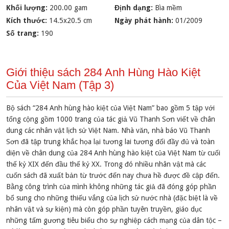
Khối lượng:
200.00 gam
Định dạng:
Bìa mềm
Kích thước:
14.5x20.5 cm
Ngày phát hành:
01/2009
Số trang:
190
Giới thiệu sách 284 Anh Hùng Hào Kiệt
Của Việt Nam (Tập 3)
Bộ sách “284 Anh hùng hào kiệt của Việt Nam” bao gồm 5 tập với
tổng cộng gồm 1000 trang của tác giả Vũ Thanh Sơn viết về chân
dung các nhân vật lịch sử Việt Nam. Nhà văn, nhà báo Vũ Thanh
Sơn đã tập trung khắc họa lại tương lai tương đối đầy đủ và toàn
diện về chân dung của 284 Anh hùng hào kiệt của Việt Nam từ cuối
thế kỷ XIX đến đầu thế kỷ XX. Trong đó nhiều nhân vật mà các
cuốn sách đã xuất bản từ trước đến nay chưa hề được đề cập đến.
Bằng công trình của mình không những tác giả đã đóng góp phần
bổ sung cho những thiếu vắng của lịch sử nước nhà (đặc biệt là về
nhân vật và sự kiện) mà còn góp phần tuyên truyền, giáo dục
những tấm gương tiêu biểu cho sự nghiệp cách mạng của dân tộc –