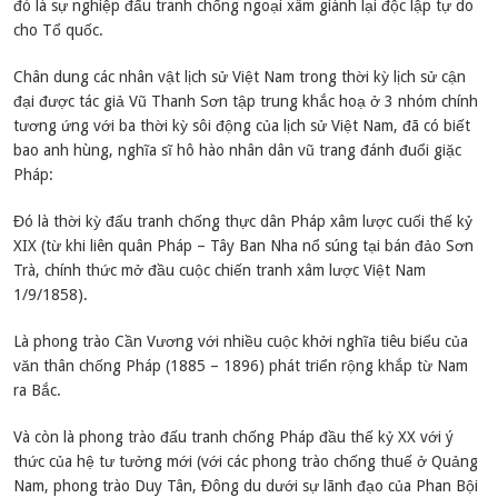
đó là sự nghiệp đấu tranh chống ngoại xâm giành lại độc lập tự do
cho Tổ quốc.
Chân dung các nhân vật lịch sử Việt Nam trong thời kỳ lịch sử cận
đại được tác giả Vũ Thanh Sơn tập trung khắc hoạ ở 3 nhóm chính
tương ứng với ba thời kỳ sôi động của lịch sử Việt Nam, đã có biết
bao anh hùng, nghĩa sĩ hô hào nhân dân vũ trang đánh đuổi giặc
Pháp:
Đó là thời kỳ đấu tranh chống thực dân Pháp xâm lược cuối thế kỷ
XIX (từ khi liên quân Pháp – Tây Ban Nha nổ súng tại bán đảo Sơn
Trà, chính thức mở đầu cuộc chiến tranh xâm lược Việt Nam
1/9/1858).
Là phong trào Cần Vương với nhiều cuộc khởi nghĩa tiêu biểu của
văn thân chống Pháp (1885 – 1896) phát triển rộng khắp từ Nam
ra Bắc.
Và còn là phong trào đấu tranh chống Pháp đầu thế kỷ XX với ý
thức của hệ tư tưởng mới (với các phong trào chống thuế ở Quảng
Nam, phong trào Duy Tân, Đông du dưới sự lãnh đạo của Phan Bội