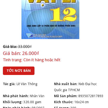
Giá bìa:
33.000₫
Giá bán:
26.000₫
Tình trạng:
Còn ít hàng hoặc hết
TỚI NƠI BÁN
Tác giả:
Lê Văn Thông
Nhà xuất bản:
Nxb Đại học
Quốc gia TPHCM
Nhà phát hành:
Nhân Văn
Mã Sản phẩm:
8935072817893
Khối lượng:
320.00 gam
Kích thước:
16x24 cm