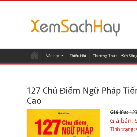
Văn học
Thiếu Nhi
Thường Thức – Đời Sốn
127 Chủ Điểm Ngữ Pháp Tiế
Cao
Giá bìa:
123
Giá bán:
9
Tình trạng: