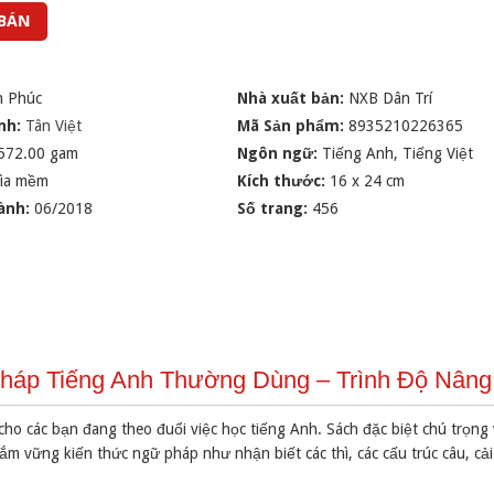
 BÁN
n Phúc
Nhà xuất bản:
NXB Dân Trí
nh:
Tân Việt
Mã Sản phẩm:
8935210226365
572.00 gam
Ngôn ngữ:
Tiếng Anh, Tiếng Việt
ìa mềm
Kích thước:
16 x 24 cm
ành:
06/2018
Số trang:
456
Pháp Tiếng Anh Thường Dùng – Trình Độ Nân
o các bạn đang theo đuổi việc học tiếng Anh. Sách đặc biệt chú trọng 
ắm vững kiến thức ngữ pháp như nhận biết các thì, các cấu trúc câu, cải