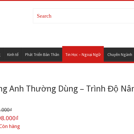
g
Kinh tế
Phát Triển Bản Thân
Tin Học – Ngoại Ngữ
Chuyên Ngành
ng Anh Thường Dùng – Trình Độ Nâ
.000₫
8.000₫
Còn hàng