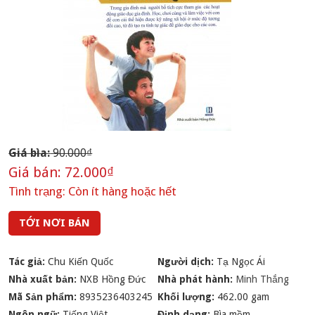
Giá bìa:
90.000₫
Giá bán:
72.000₫
Tình trạng:
Còn ít hàng hoặc hết
TỚI NƠI BÁN
Tác giả:
Chu Kiến Quốc
Người dịch:
Tạ Ngọc Ái
Nhà xuất bản:
NXB Hồng Đức
Nhà phát hành:
Minh Thắng
Mã Sản phẩm:
8935236403245
Khối lượng:
462.00 gam
Ngôn ngữ:
Tiếng Việt
Định dạng:
Bìa mềm