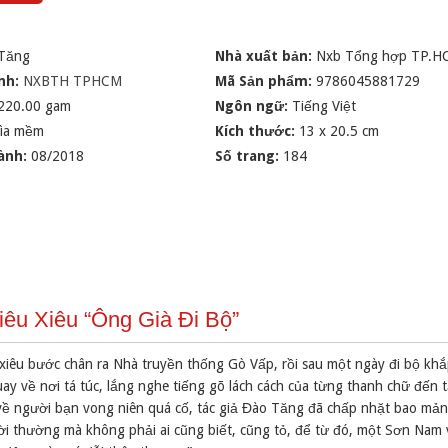
Tăng
Nhà xuất bản:
Nxb Tổng hợp TP.H
nh:
NXBTH TPHCM
Mã Sản phẩm:
9786045881729
220.00 gam
Ngôn ngữ:
Tiếng Việt
ìa mềm
Kích thước:
13 x 20.5 cm
ành:
08/2018
Số trang:
184
iêu Xiêu “Ông Già Đi Bộ”
xiêu bước chân ra Nhà truyền thống Gò Vấp, rồi sau một ngày đi bộ khắ
 quay về nơi tá túc, lắng nghe tiếng gõ lách cách của từng thanh chữ đến 
về người bạn vong niên quá cố, tác giả Đào Tăng đã chấp nhặt bao mảnh
i thường mà không phải ai cũng biết, cũng tỏ, để từ đó, một Sơn Nam 