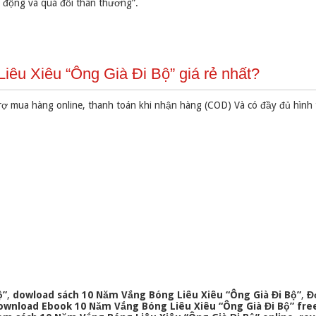
ng động và quá đỗi thân thương”.
êu Xiêu “Ông Già Đi Bộ” giá rẻ nhất?
rợ mua hàng online, thanh toán khi nhận hàng (COD) Và có đầy đủ hình
ộ”
,
dowload sách 10 Năm Vắng Bóng Liêu Xiêu “Ông Già Đi Bộ”
,
Đ
ownload Ebook 10 Năm Vắng Bóng Liêu Xiêu “Ông Già Đi Bộ” fre