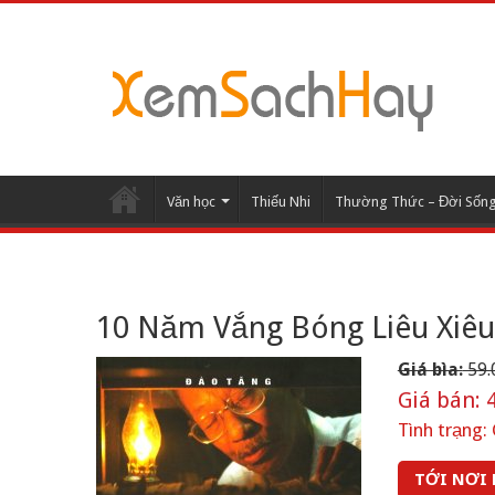
Văn học
Thiếu Nhi
Thường Thức – Đời Sốn
10 Năm Vắng Bóng Liêu Xiêu
Giá bìa:
59.
Giá bán:
4
Tình trạng:
TỚI NƠI