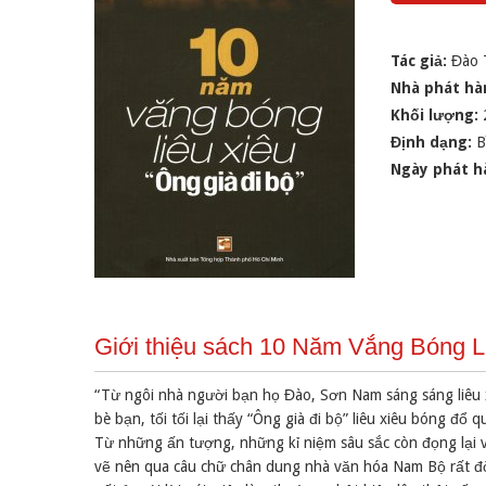
Tác giả:
Đào 
Nhà phát hà
Khối lượng:
Định dạng:
B
Ngày phát h
Giới thiệu sách 10 Năm Vắng Bóng L
“Từ ngôi nhà người bạn họ Đào, Sơn Nam sáng sáng liêu 
bè bạn, tối tối lại thấy “Ông già đi bộ” liêu xiêu bóng đổ
Từ những ấn tượng, những kỉ niệm sâu sắc còn đọng lại 
vẽ nên qua câu chữ chân dung nhà văn hóa Nam Bộ rất đờ