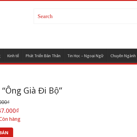
g
Kinh tế
Phát Triển Bản Thân
Tin Học – Ngoại Ngữ
Chuyên Ngành
 “Ông Già Đi Bộ”
000₫
7.000₫
Còn hàng
 BÁN